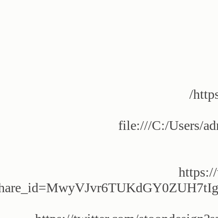
http
file:///C:/Users
https:
hare_id=MwyVJvr6TUKdGY0ZUH7tIg&l