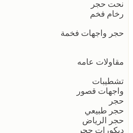
نحت حجر
رخام فخم
حجر واجهات فخمة
مقاولات عامه
تشطيبات
واجهات قصور
حجر
حجر طبيعي
حجر الرياض
ديكورات حجر