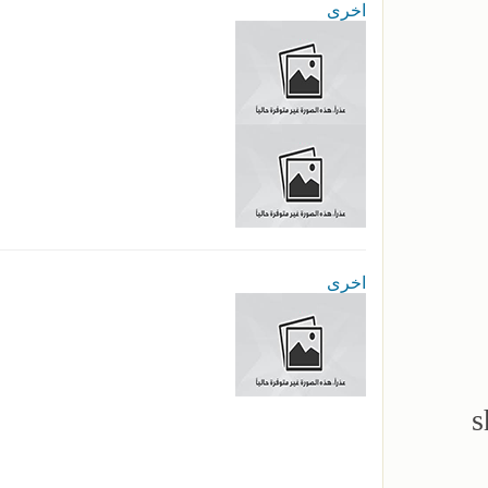
اخرى
اخرى
s