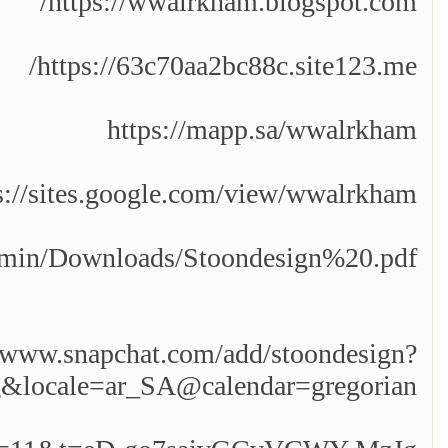
https://wwalrkham.blogspot.com/
https://63c70aa2bc88c.site123.me/
https://mapp.sa/wwalrkham
s://sites.google.com/view/wwalrkham/
/admin/Downloads/Stoondesign%20.pdf
//www.snapchat.com/add/stoondesign?
ocale=ar_SA@calendar=gregorian