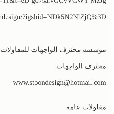
ign?s=11&t=eD-go7saivGCvVCWY-MzJg
oondesign/?igshid=NDk5N2NlZjQ%3D
مؤسسه محترف الواجهات للمقاولات ا
محترف الواجهات
www.stoondesign@hotmail.com
مقاولات عامه