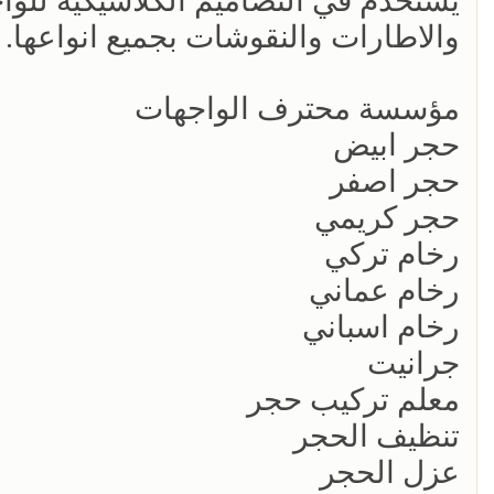
‏يستخدم في التصاميم الكلاسيكية للوا
والاطارات والنقوشات بجميع انواعها.
مؤسسة محترف الواجهات
حجر ابيض
حجر اصفر
حجر كريمي
رخام تركي
رخام عماني
رخام اسباني
جرانيت
معلم تركيب حجر
تنظيف الحجر
عزل الحجر