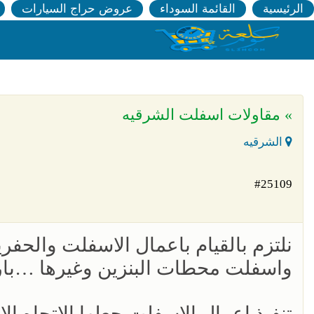
الرئيسية
القائمة السوداء
عروض حراج السيارات
» مقاولات اسفلت الشرقيه
الشرقيه
#25109
نلتزم بالقيام باعمال الاسفلت والحف
واسفلت محطات البنزين وغيرها …با
تنفيذ اعمال الاسفلت جعلها الاتجاه ا