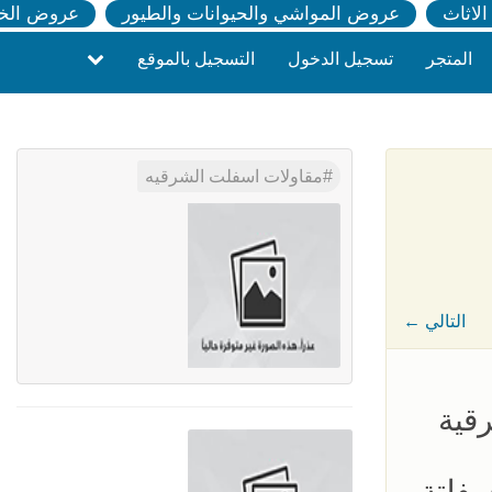
لاثاث
عروض المواشي والحيوانات والطيور
عروض الخ
المتجر
تسجيل الدخول
التسجيل بالموقع
مقاولات اسفلت الشرقيه
← التالي
قية
سفلتة