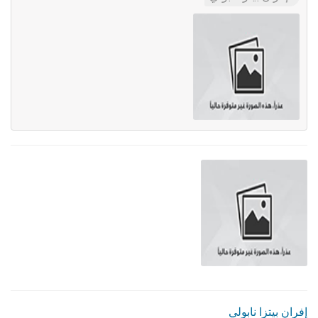
إفران بيتزا نابولي