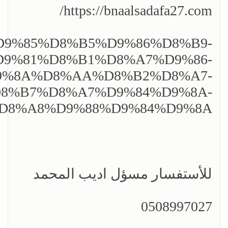
https://bnaalsadafa27.com/
com/%D9%85%D8%B5%D9%86%D8%B9-
9%81%D8%B1%D8%A7%D9%86-
9%8A%D8%AA%D8%B2%D8%A7-
8%B7%D8%A7%D9%84%D9%8A-
D8%A8%D9%88%D9%84%D9%8A
للأستفسار مسؤل اديب المحمد
0508997027