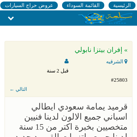
الرئيسية
القائمة السوداء
عروض حراج السيارات
» إفران بيتزا نابولي
الشرقيه
قبل 2 سنة
#25803
← التالي
قرميد يمامة سعودي ايطالي
اسباني جميع الالون لدينا فنيين
متخصيين بخبرة اكتر من 15 سنة
لدينا جميع ملتزمات القرميد حديد