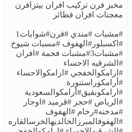
مخبز فرن تركيب افران بيتزافرن
معجنات افران فطائر
#مشبات #مندي #فرن#شوايات1
#اكسبلور#الهفوف #مسبات شيوخ
#مشبات3#مشبات فخمة #افران
#الشرقيه الاحساء
#ارامكوالخفجي #ارامكوالاحساء
#أرامكوراستنورة
#ارامكوبقيق#أرامكوالسعودية
#الرياض #حجر #قرميد #اوجار
#مدخنه#رخام #الهفوف
#الهفوفالمبرزالخالديهالخرسالقاره
#الشرقيهالاحساء #ارامكوالخفجي