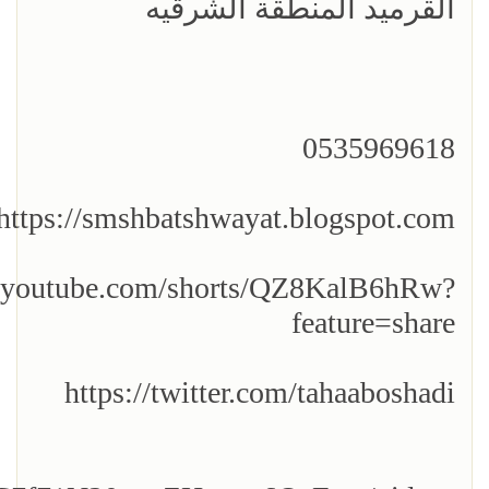
القرميد المنطقة الشرقيه
0535969618
https://smshbatshwayat.blogspot.com/
//youtube.com/shorts/QZ8KalB6hRw?
feature=share
https://twitter.com/tahaaboshadi