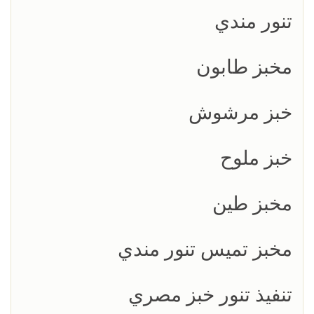
تنور مندي
مخبز طابون
خبز مرشوش
خبز ملوح
مخبز طين
مخبز تميس تنور مندي
تنفيذ تنور خبز مصري