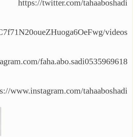
https://twitter.com/tahaaboshadi
/UC7f71N20oueZHuoga6OeFwg/videos
tagram.com/faha.abo.sadi0535969618/
ps://www.instagram.com/tahaaboshadi