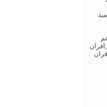
ميد
عم
افران
فران