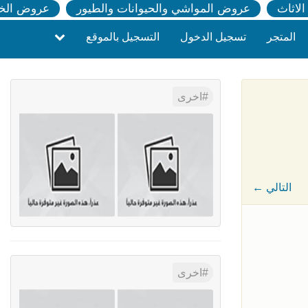
لاثاث
عروض المواشي والحيوانات والطيور
عروض الخ
المتجر
تسجيل الدخول
التسجيل بالموقع
اخرى
← التالي
اخرى