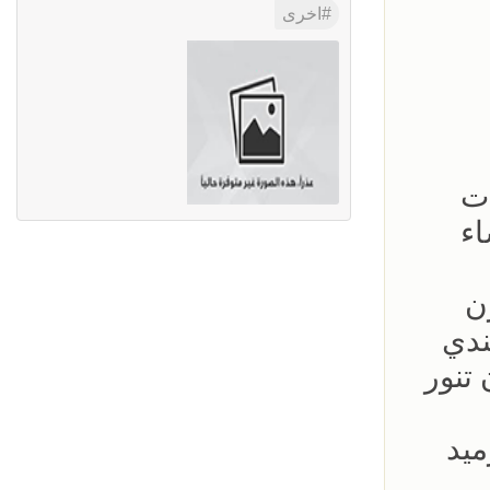
اخرى
ت
اء
ن
ندي
تنور
ميد