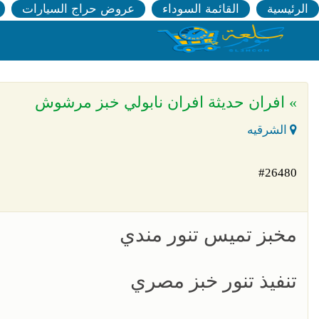
الرئيسية
القائمة السوداء
عروض حراج السيارات
» افران حديثة افران نابولي خبز مرشوش
الشرقيه
#26480
مخبز تميس تنور مندي
تنفيذ تنور خبز مصري