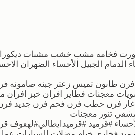
ورت فخامه مشب خشب مشبات ديكورا
الدمام الجبيل الأحساء الضهران الاحس
فرن طابون تميس زعتر جبنه صامونه فر
ات معجنات فطاير افران خبز افران م
از فرن حطب فرن فحم فرن جديد فرن 
دمشقي تنور معجنات
الأحساء #قرميد #قرميدايطالي#لهفوف قر
رميد فخاري خيام مضلات السيارات عمل