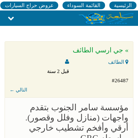
الرئيسية
القائمة السوداء
عروض حراج السيارات
» جي ارسي الطائف
الطائف
قبل 2 سنة
#26487
← التالي
مؤسسة سامر الجنوب بتقدم
واجهات (منازل وفلل وقصور).
أرقي وأفخم تشطيب خارجي
بواسطه GRC.