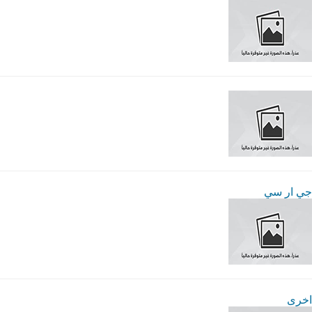
جي ار سي
اخرى