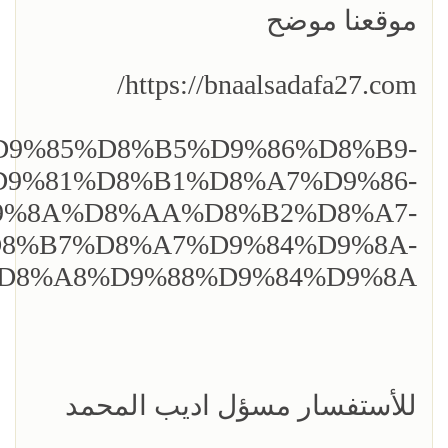
موقعنا موضح
https://bnaalsadafa27.com/
com/%D9%85%D8%B5%D9%86%D8%B9-
9%81%D8%B1%D8%A7%D9%86-
9%8A%D8%AA%D8%B2%D8%A7-
8%B7%D8%A7%D9%84%D9%8A-
D8%A8%D9%88%D9%84%D9%8A
للأستفسار مسؤل اديب المحمد