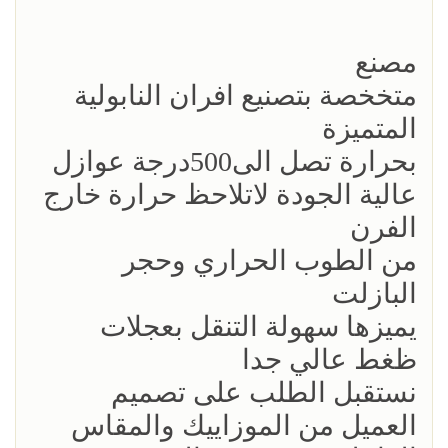
مصنع
متخخصة بتصنيع افران النابولية
المتميزة
بحرارة تصل الى500درجة عوازل
عالية الجودة لاتلاحظ حرارة خارج
الفرن
من الطوب الحراري وحجر
البازلت
يميزها سهولة التنقل بعجلات
ظغط عالي جدا
نستقبل الطلب على تصميم
العميل من الموزاييك والمقاس