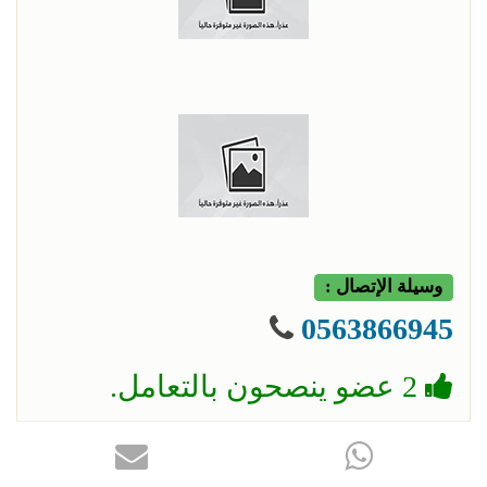
وسيلة الإتصال :
0563866945
2 عضو ينصحون بالتعامل.