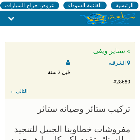
الرئيسية
القائمة السوداء
عروض حراج السيارات
» ستاير ويفي
الشرقيه
قبل 2 سنة
#28680
← التالي
تركيب ستائر وصيانه ستائر
مفروشات خطاوينا الجبيل للتنجيد
و الستائر تقدم لكم كل ما هو جديد