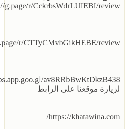
://g.page/r/CckrbsWdrLUIEBI/review
/g.page/r/CTTyCMvbGikHEBE/review
aps.app.goo.gl/av8RRbBwKtDkzB438
لزيارة موقعنا على الرابط
https://khatawina.com/