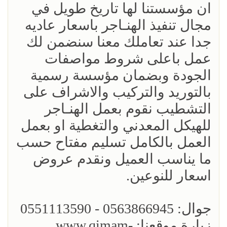
ان مؤسستنا لها تاريخ طويل في
مجال تنفيذ الهنـاجر باسعار عاديه
جدا عند تعاملك معنا سنضمن لك
عمل باعلى شروط مواصفات
الجودة وبضمان مؤسسة رسمية
بالتوريد والتركيب والاشراف على
التشطيب نقوم بعمل الهنـاجر
للهيكل المعدني والتغطية او بعمل
العمل بالكامل تسليم مفتاح حسب
ما يناسب العميل ونقدم عروض
اسعار للنوعين.
جوال: 0563866945 - 0551113590
زيارة موقعنا: www.qimam-