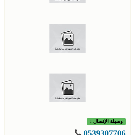
وسيلة الإتصال :
0539307706