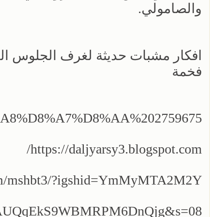
والصامولي.
افكار مشبات حديثة لغرف الجلوس ال
فخمة
%D8%A8%D8%A7%D8%AA%202759675/
https://daljyarsy3.blogspot.com/
com/mshbt3/?igshid=YmMyMTA2M2Y=
t=24AUQqEkS9WBMRPM6DnQjg&s=08