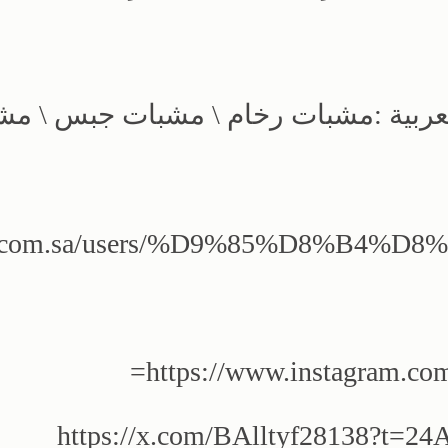
عربية :مشبات رخام \ مشبات جبس \ مش
araj.com.sa/users/%D9%85%D8%B4
https://www.instagram.
https://x.com/BAlltyf28138?