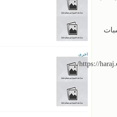
بات
اخرى
https://h