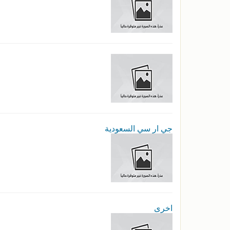
جي ار سي السعودية
اخرى