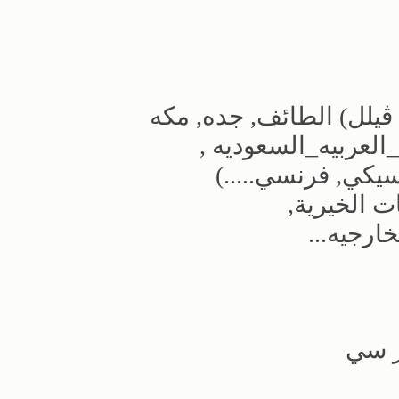
ڤيلل) الطائف, جده, مكه
لعربيه_السعوديه ,
يكي, فرنسي.....)
ت الخيرية,
خارجيه...
ر سي