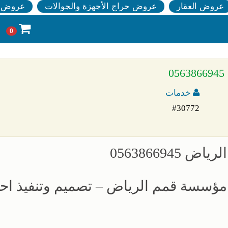
عروض العقار
عروض حراج الأجهزة والجوالات
عروض ا
0
خدمات
#30772
05638669
مؤسسة قمم الرياض – تصميم وتنفيذ اح