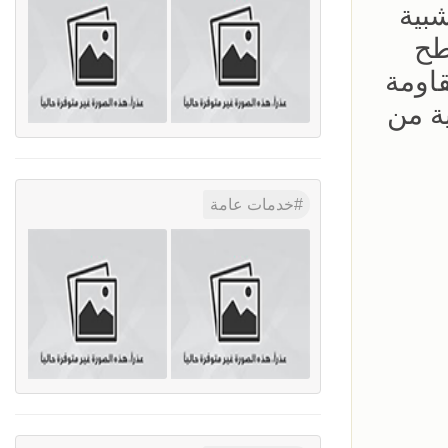
بية
طح
قاومة
ة من
خدمات عامة