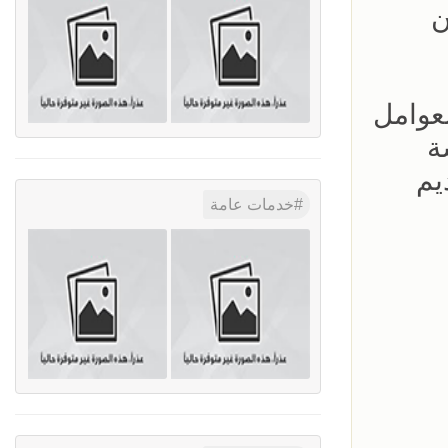
ن
عوامل
ة
يم
خدمات عامة