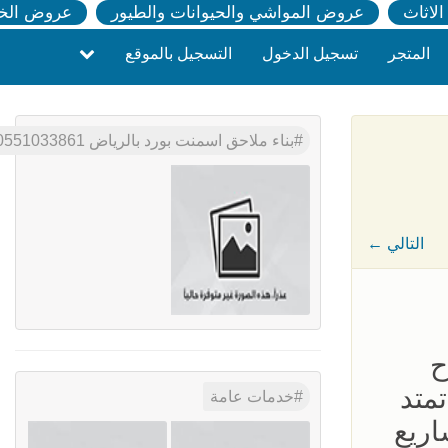
لاثاث
عروض المواشي والحيوانات والطيور
عروض الخ
المتجر
تسجيل الدخول
التسجيل بالموقع
بناء ملاحق اسمنت بورد بالرياض 0551033861
← التالي
ح
متد
خدمات عامة
اريع