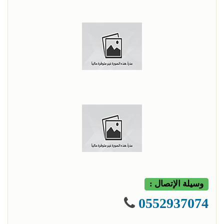
وسيلة الإتصال :
0552937074