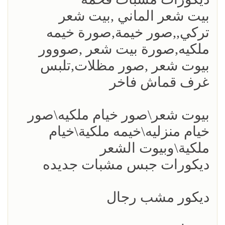
بيت شعر الماني ,بيت شعر
تركي,,صور خيمة,صورة خيمه
ملكيه,صورة بيت شعر ,صووور
بيوت شعر ,صور مظلات,تلبس
غرف قماش فاخر
بيوت شعر\صور خيام ملكيه\صور
خيام منزليه\خيمه ملكية\خيام
ملكية\وبيوت الشعر
ديكورات جبس مشبات جديده
ديكور مشب رجال