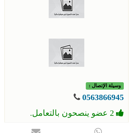
وسيلة الإتصال :
0563866945
2 عضو ينصحون بالتعامل.