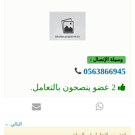
وسيلة الإتصال :
0563866945
2 عضو ينصحون بالتعامل.
← التالي
إحذر من التعامل غير المباشر.