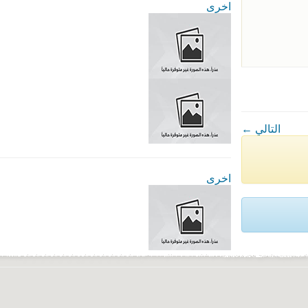
اخرى
← التالي
اخرى