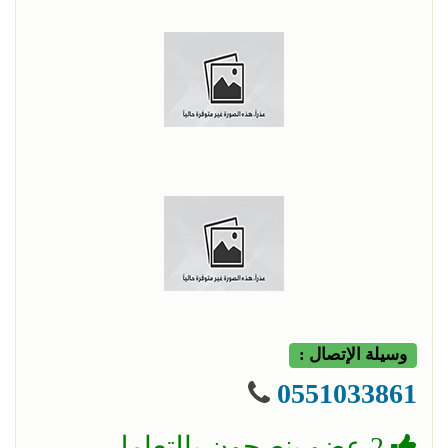
وسيلة الإتصال :
0551033861
2 عضو ينصحون بالتعامل.