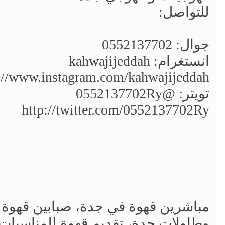
للتواصل:
جوال: 0552137702
انستغرام: kahwajijeddah
://www.instagram.com/kahwajijeddah/
تويتر: @0552137702Ry
http://twitter.com/0552137702Ry
مباشرين قهوة في جدة، صبابين قهوة
وطاولات جدة، تقديم قهوة للمناسبات 