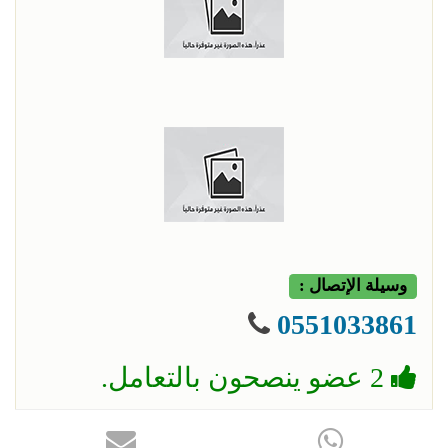
وسيلة الإتصال :
0551033861
2 عضو ينصحون بالتعامل.