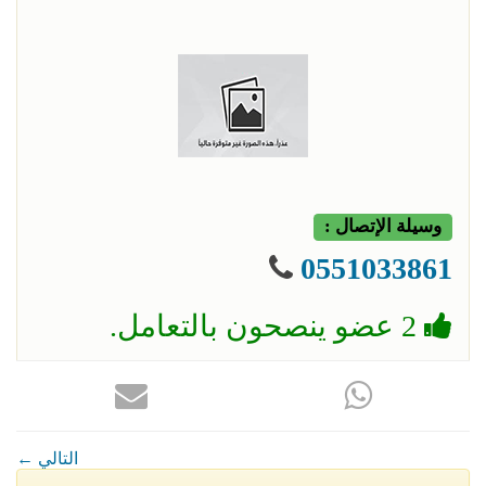
وسيلة الإتصال :
0551033861
2 عضو ينصحون بالتعامل.
← التالي