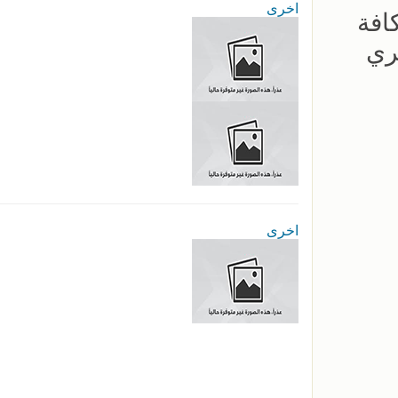
اخرى
افة
ري
اخرى