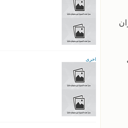
ان
اخرى