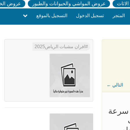
لاثاث
عروض المواشي والحيوانات والطيور
عروض الخ
المتجر
تسجيل الدخول
التسجيل بالموقع
افران مشبات الرياض2025
← التالي
ى سرعة