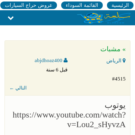
الرئيسية
القائمة السوداء
عروض حراج السيارات
» مشبات
abjdhoaz400
الرياض
قبل 6 سنة
#4515
← التالي
يوتوب
https://www.youtube.com/watch?
v=Lou2_sHyvzA